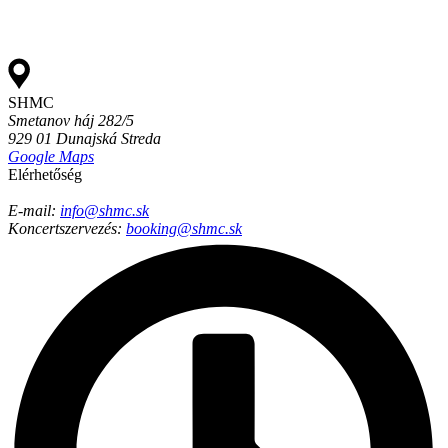
SHMC
Smetanov háj 282/5
929 01 Dunajská Streda
Google Maps
Elérhetőség
E-mail:
info@shmc.sk​
Koncertszervezés:
booking@shmc.sk​