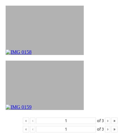
«
‹
of
3
›
»
«
‹
of
3
›
»