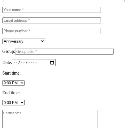
Group:
Date:
Start time:
End time: