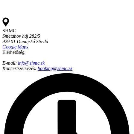
SHMC
Smetanov háj 282/5
929 01 Dunajská Streda
Google Maps
Elérhetőség
E-mail:
info@shmc.sk​
Koncertszervezés:
booking@shmc.sk​