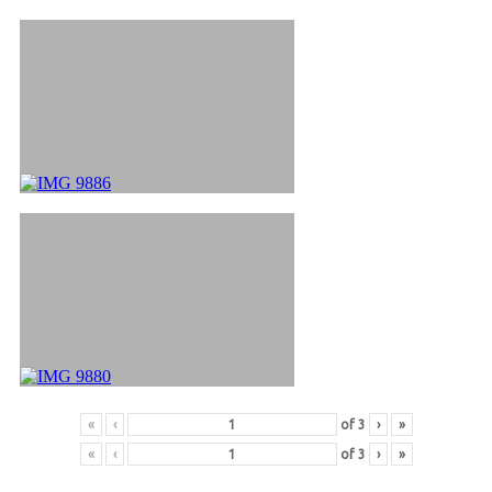
«
‹
of
3
›
»
«
‹
of
3
›
»