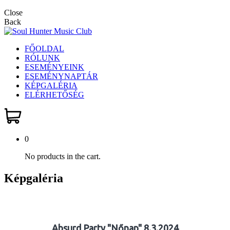
Close
Back
FŐOLDAL
RÓLUNK
ESEMÉNYEINK
ESEMÉNYNAPTÁR
KÉPGALÉRIA
ELÉRHETŐSÉG
0
No products in the cart.
Képgaléria
Absurd Party "Nőnap" 8.3.2024