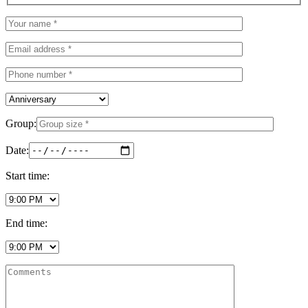
Group:
Date:
Start time:
End time: