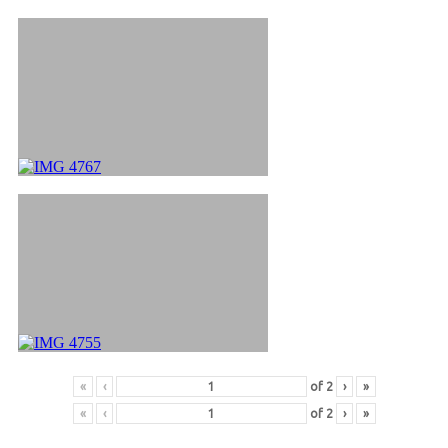
«
‹
of
2
›
»
«
‹
of
2
›
»