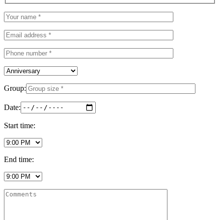
Group:
Date:
Start time:
End time: