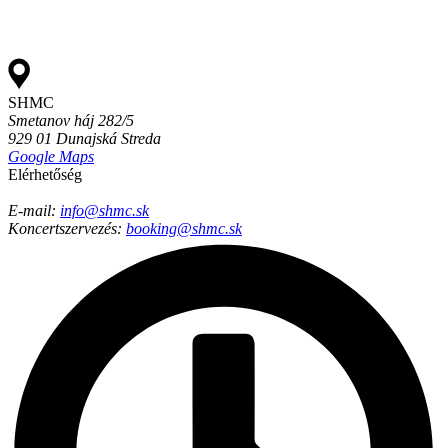
SHMC
Smetanov háj 282/5
929 01 Dunajská Streda
Google Maps
Elérhetőség
E-mail:
info@shmc.sk​
Koncertszervezés:
booking@shmc.sk​