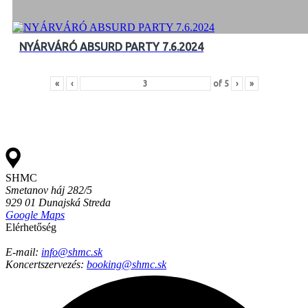
NYÁRVÁRÓ ABSURD PARTY 7.6.2024
«
‹
of
5
›
»
SHMC
Smetanov háj 282/5
929 01 Dunajská Streda
Google Maps
Elérhetőség
E-mail:
info@shmc.sk​
Koncertszervezés:
booking@shmc.sk​